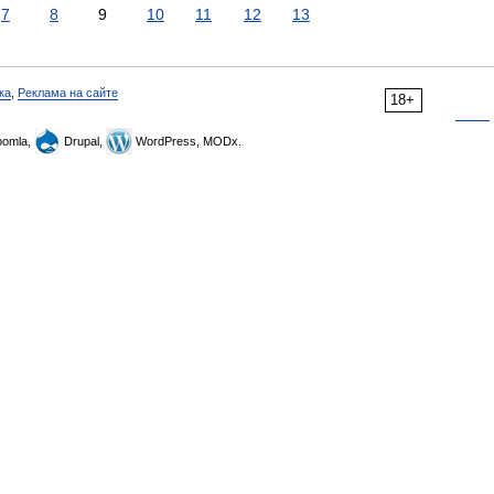
7
8
9
10
11
12
13
ка
,
Реклама на сайте
18+
omla,
Drupal,
WordPress, MODx.