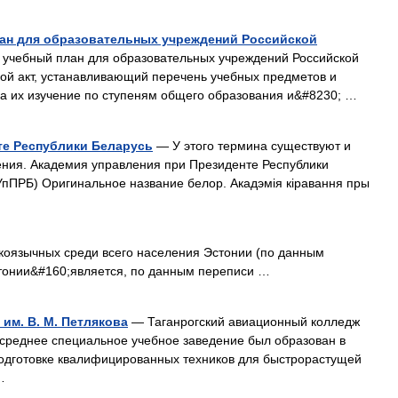
ан для образовательных учреждений Российской
учебный план для образовательных учреждений Российской
й акт, устанавливающий перечень учебных предметов и
на их изучение по ступеням общего образования и&#8230; …
те Республики Беларусь
— У этого термина существуют и
ения. Академия управления при Президенте Республики
УпПРБ) Оригинальное название белор. Акадэмія кіравання пры
оязычных среди всего населения Эстонии (по данным
стонии&#160;является, по данным переписи …
им. В. М. Петлякова
— Таганрогский авиационный колледж
 среднее специальное учебное заведение был образован в
подготовке квалифицированных техников для быстрорастущей
…