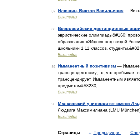
Илюшин, Виктор Васильевич
— Викт
87
Википедия
Всероссийские дистанционные эвр
88
эвристические олимпиады&#160; провод
образования «Эйдос» под эгидой Росс
школьники 1 11 классов, студенты,&#8
Википедия
Имманентный позитивизм
— Имманент
89
трансцендентному; то, что пребывает в
трансцендирует. Имманентным являетс
предметом&#8230; …
Википедия
Мюнхенский университет имени Лю
90
Людвига Максимилиана (LMU München) 
Википедия
Страницы
←
Предыдущая
Сле