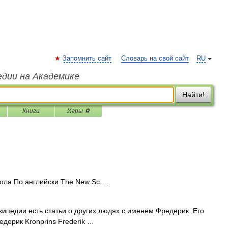
Запомнить сайт
Словарь на свой сайт
RU
едии на Академике
Найти!
Книги
Игры ⚽
ла По английски The New Sc …
ипедии есть статьи о других людях с именем Фредерик. Его
дерик Kronprins Frederik …