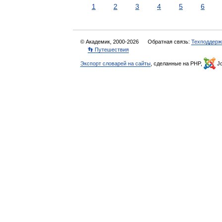
1
2
3
4
5
6
© Академик, 2000-2026
Обратная связь:
Техподдерж
👣 Путешествия
Экспорт словарей на сайты
, сделанные на PHP,
Jo