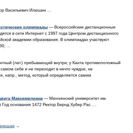
ор Васильевич Илюшин …
истические олимпиады
— Всероссийские дистанционные
ятся в сети Интернет с 1997 года Центром дистанционного
ийской академии образования. В олимпиадах участвуют
230; …
ный (лат.) пребывающий внутри; у Канта противоположный
 самом себе и не переходит в нечто чуждое, не
я, напр., метод, который определяется самим
двига Максимилиана
— Мюнхенский университет им.
Год основания 1472 Ректор Бернд Хубер Рас …
дующая
→