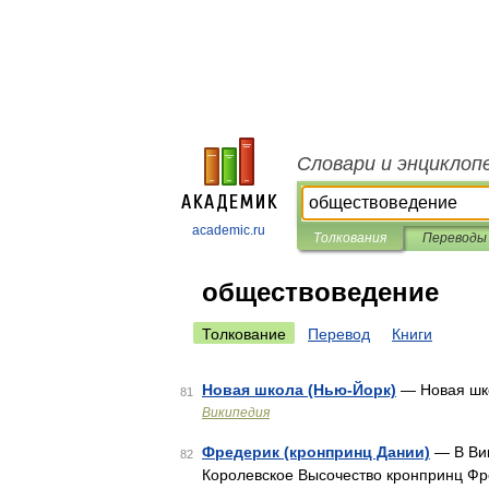
Словари и энциклоп
academic.ru
Толкования
Переводы
обществоведение
Толкование
Перевод
Книги
Новая школа (Нью-Йорк)
— Новая шко
81
Википедия
Фредерик (кронпринц Дании)
— В Вик
82
Королевское Высочество кронпринц Фре