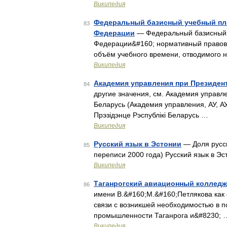
Википедия
Федеральный базисный учебный пл
83
Федерации
— Федеральный базисный 
Федерации&#160; нормативный правово
объём учебного времени, отводимого 
Википедия
Академия управления при Президен
84
другие значения, см. Академия управл
Беларусь (Академия управления, АУ, А
Прэзідэнце Рэспублікі Беларусь …
Википедия
Русский язык в Эстонии
— Доля русск
85
переписи 2000 года) Русский язык в Э
Википедия
Таганрогский авиационный колледж 
86
имени В.&#160;М.&#160;Петлякова как
связи с возникшей необходимостью в 
промышленности Таганрога и&#8230; 
Википедия